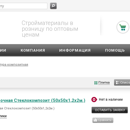
Стройматериалы в
розницу по оптовым
ценам
ЦИИ
КОМПАНИЯ
ИНФОРМАЦИЯ
ПОМОЩЬ
тура композитная
Плитка
Спис
Нет в наличии
очная Стеклокомпозит (50х50х1,2х2м.)
я Стеклокомпозит (50х50х1,2х2м.)
ОСТАВИТЬ ЗАЯВКУ
тики