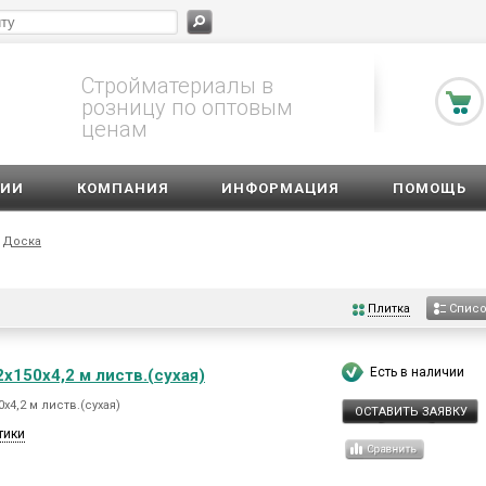
Стройматериалы в
розницу по оптовым
ценам
ЦИИ
КОМПАНИЯ
ИНФОРМАЦИЯ
ПОМОЩЬ
Доска
Плитка
Спис
Есть в наличии
х150х4,2 м листв.(сухая)
х4,2 м листв.(сухая)
ОСТАВИТЬ ЗАЯВКУ
тики