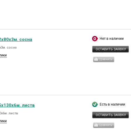
Нет в наличии
2х80х3м. сосна
х3м. сосна
ОСТАВИТЬ ЗАЯВКУ
тики
Есть в наличии
5х130х6м. листв
0х6м. листв
ОСТАВИТЬ ЗАЯВКУ
тики