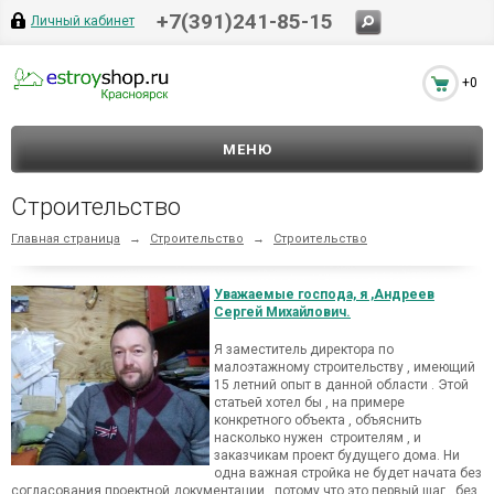
+7(391)241-85-15
Личный кабинет
+0
МЕНЮ
Строительство
Главная страница
→
Строительство
→
Строительство
Уважаемые господа, я ,Андреев
Сергей Михайлович.
Я заместитель директора по
малоэтажному строительству , имеющий
15 летний опыт в данной области . Этой
статьей хотел бы , на примере
конкретного объекта , объяснить
насколько нужен строителям , и
заказчикам проект будущего дома. Ни
одна важная стройка не будет начата без
согласования проектной документации , потому что это первый шаг , без