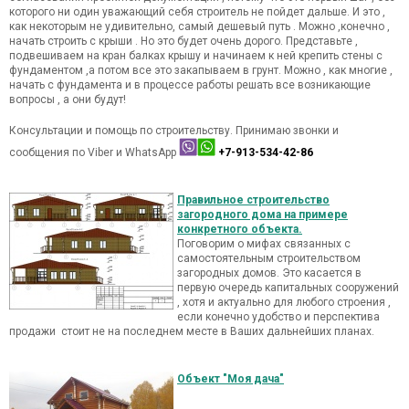
которого ни один уважающий себя строитель не пойдет дальше. И это ,
как некоторым не удивительно, самый дешевый путь . Можно ,конечно ,
начать строить с крыши . Но это будет очень дорого. Представьте ,
подвешиваем на кран балках крышу и начинаем к ней крепить стены с
фундаментом ,а потом все это закапываем в грунт. Можно , как многие ,
начать с фундамента и в процессе работы решать все возникающие
вопросы , а они будут!
Консультации и помощь по строительству. Принимаю звонки и
сообщения по Viber и WhatsApp
+7-913-534-42-86
Правильное строительство
загородного дома на примере
конкретного объекта.
Поговорим о мифах связанных с
самостоятельным строительством
загородных домов. Это касается в
первую очередь капитальных сооружений
, хотя и актуально для любого строения ,
если конечно удобство и перспектива
продажи стоит не на последнем месте в Ваших дальнейших планах.
Объект "Моя дача"