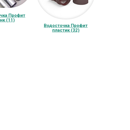
чка Профит
нк (11)
Водосточка Профит
пластик (32)