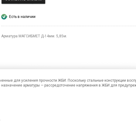
Есть в наличии
Арматура МАГСИБМЕТ Д-14мм. 5,85м.
аченные для усиления прочности ЖБИ. Поскольку стальные конструкции вос
е назначение арматуры — рассредоточение напряжения в ЖБИ для предупр
.