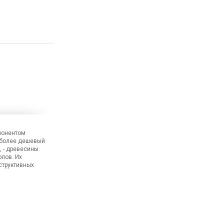
мпонентом
 более дешевый
 - древесины.
лов. Их
структивных