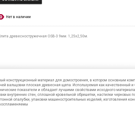
Нет в наличии
Плита древесностружечная OSB-3 9мм. 1,25х2,50м.
ойный конструкционный материал для домостроения, в котором основным ко
чей вальцовки плоская древесная щепа. Используемая как качественный и
нические показатели и обладает лучшими свойствами исходного материала,
ки внутренних стен, сплошной кровельной обрешетки, настилки черновых по
тонной опалубки, упаковки машиностроительных изделий, изготовления кон
овоспламеняемы