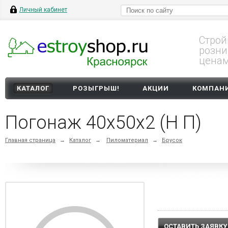
Личный кабинет
Строй
розни
цена
КАТАЛОГ
РОЗЫГРЫШ!
АКЦИИ
КОМПАН
Погонаж 40х50х2 (Н П)
Главная страница
→
Каталог
→
Пиломатериал
→
Брусок
ОСТАВИТЬ ЗАЯВКУ