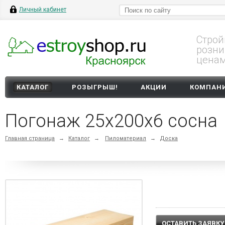
Личный кабинет
Строй
розни
цена
КАТАЛОГ
РОЗЫГРЫШ!
АКЦИИ
КОМПАН
Погонаж 25х200х6 сосна
Главная страница
→
Каталог
→
Пиломатериал
→
Доска
ОСТАВИТЬ ЗАЯВКУ