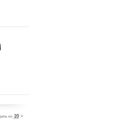
20
дить по: