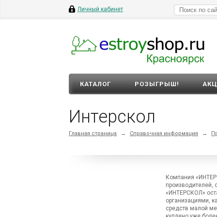
Личный кабинет
КАТАЛОГ
РОЗЫГРЫШ!
АК
Интерскол
Главная страница
→
Справочная информация
→
П
Компания «ИНТЕРС
производителей, 
«ИНТЕРСКОЛ» оста
организациями, к
средств малой ме
куплено уже боле