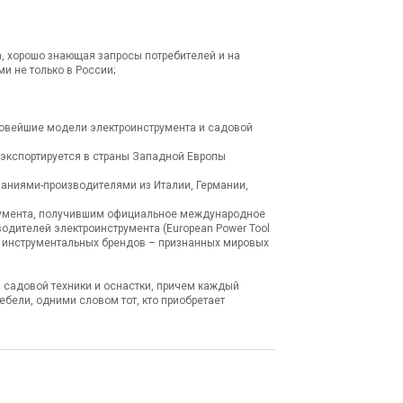
, хорошо знающая запросы потребителей и на
 не только в России;
новейшие модели электроинструмента и садовой
 экспортируется в страны Западной Европы
аниями-производителями из Италии, Германии,
румента, получившим официальное международное
одителей электроинструмента (European Power Tool
их инструментальных брендов – признанных мировых
садовой техники и оснастки, причем каждый
ебели, одними словом тот, кто приобретает