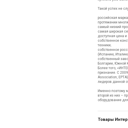
Такой успех не с
российская марка
протяжении многи
самый низкий проц
самая широкая се
доступная цена и
собственное конс
техники;
собственное росс
(Испанию, Италию,
собственный заво
Болгарии, Южной 
Более того, «ИН
признание. С 200
Association, EPT
лидеров данной о
Именно поэтому м
второй из них – п
оборудование для
Товары Интер