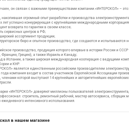
лучаен, он связан с важными преимуществами компании.«ИНТЕРСКОЛ» – это:
, накопившая огромный опыт разработки и производства электроинструмента
х лет успешно конкурирующая с крупнейшими международными корпорациями
ент возврата по гарантии в своем классе;
ть сервисных центров в РФ;
 широкий ассортимент продукции;
трукторское бюро и опытное производство, где создаются и испытываются 
ийское производство, продукция которого впервые в истории России и СССР
 Францию, Грецию), а также Израиль и Канаду;
д в Испании, а также широкая международная кооперация с ведущими комп
Кореи и КНР.
ТЕРСКОЛ» является единственным российским производителем электроинст
9 года компания входит в состав участников Европейской Ассоциации произв
A), членами которой выступают 14 крупнейших и авторитетнейших европейск
трасли.
арке «ИНТЕРСКОЛ» доверяют миллионы пользователей электроинструмента, 
рофессионал: строитель, ремонтный рабочий, мастер автосервиса, сборщик м
 ежедневного интенсивного использования.
скол в нашем магазине