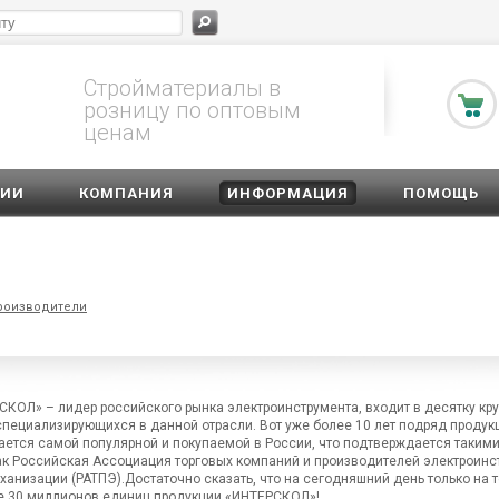
Стройматериалы в
розницу по оптовым
ценам
ЦИИ
КОМПАНИЯ
ИНФОРМАЦИЯ
ПОМОЩЬ
роизводители
КОЛ» – лидер российского рынка электроинструмента, входит в десятку к
специализирующихся в данной отрасли. Вот уже более 10 лет подряд продук
ется самой популярной и покупаемой в России, что подтверждается таким
ак Российская Ассоциация торговых компаний и производителей электроинс
ханизации (РАТПЭ).Достаточно сказать, что на сегодняшний день только на 
е 30 миллионов единиц продукции «ИНТЕРСКОЛ»!